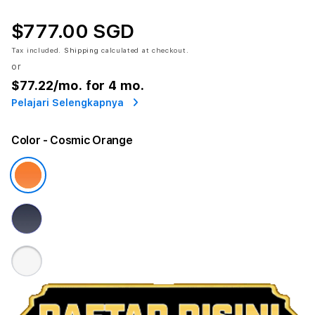
$777.00 SGD
Tax included.
Shipping
calculated at checkout.
or
$77.22
/mo. for 4 mo.
Pelajari Selengkapnya
Color
- Cosmic Orange