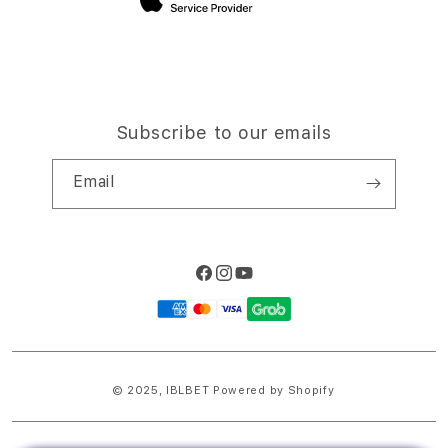
Subscribe to our emails
Email
Facebook
Instagram
YouTube
Payment
methods
© 2025,
IBLBET
Powered by Shopify