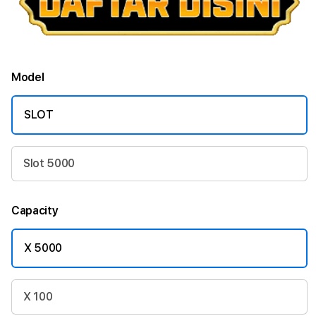
Model
SLOT
Slot 5000
Capacity
X 5000
X 100