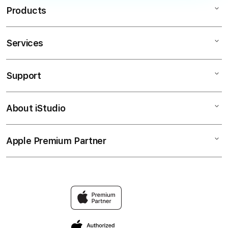
Products
Services
IBLBET
SITUS SLOT
Support
AppleCare+
SITUS 5000
Corporate
SLOT 5000
About iStudio
My Account
SLOT
SITUS SLOT 5000
Collection & Delivery
Elush Service Provider
DEPOSIT 5000
Apple Premium Partner
About Us
Returns & Exchanges
Financing Options
SLOT DEPOSIT 5000
Find an iStudio near you
Contact Us
Trade-in
LINK SLOT
Why Shop at iStudio
FAQ
Traveller’s Reservation
Elush Corporate Website
Privacy Policy
Site Terms of Use