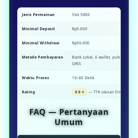
Jenis Permainan
Slot 5000
Minimal Deposit
Rp5.000
Minimal Withdraw
Rp50.000
Metode Pembayaran
Bank Lokal, E-wallet, pulsa, dan S
QRIS
Waktu Proses
10–60 Detik
Rating
4.9 ⭐
— 77K ulasan Slot Lima Ri
FAQ — Pertanyaan
Umum